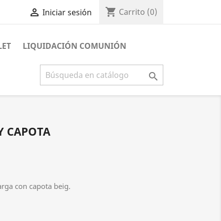
shopping_cart

Carrito
(0)
Iniciar sesión
LET
LIQUIDACIÓN COMUNIÓN

Y CAPOTA
rga con capota beig.