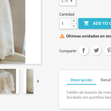
Cantidad

ADD TO 

Últimas unidades en st
Compartir
Descripción
Detal

Faldón de bautizo de mang
bordada con puntillas bei