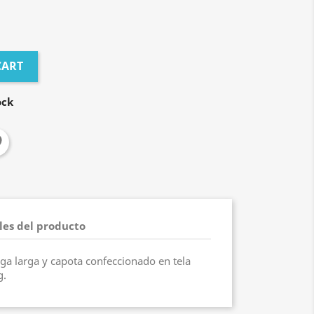
CART
ock
les del producto
a larga y capota confeccionado en tela
g.