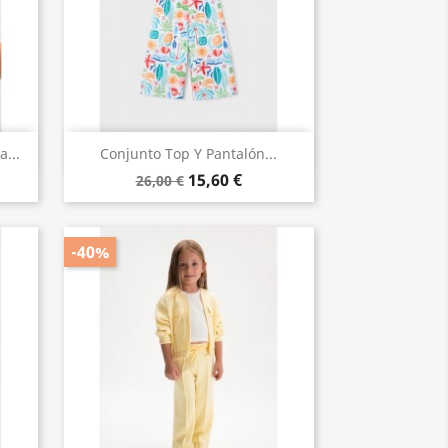
Vista rápida

...
Conjunto Top Y Pantalón...
15,60 €
26,00 €
-40%