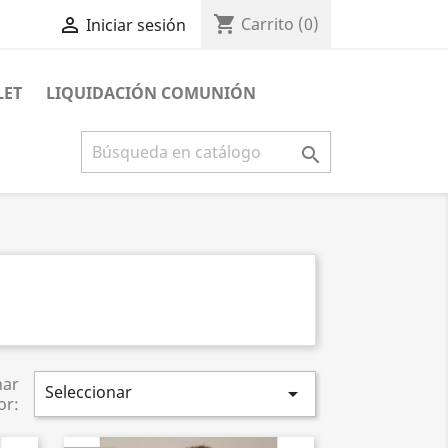
shopping_cart

Carrito
(0)
Iniciar sesión
LET
LIQUIDACIÓN COMUNIÓN

nar
Seleccionar

or: