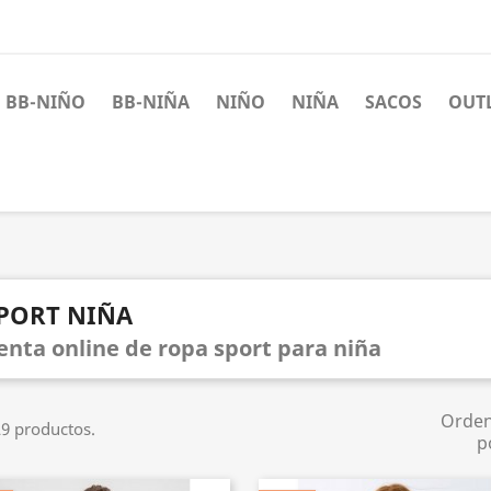
BB-NIÑO
BB-NIÑA
NIÑO
NIÑA
SACOS
OUT
PORT NIÑA
enta online de ropa sport para niña
Orde
9 productos.
p