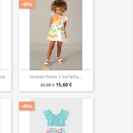
-40%
Vista rápida

ral
Vestido Flores Y Sol Niña...
15,60 €
26,00 €
-40%