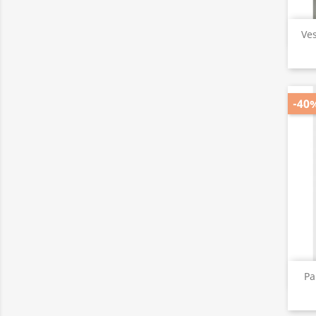
Ves
-40
Pa