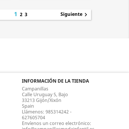
1
Siguiente
2
3

INFORMACIÓN DE LA TIENDA
Campanillas
Calle Uruguay 5, Bajo
33213 Gijón/Xixón
Spain
Llámenos:
985314242 -
627605704
Envíenos un correo electrónico: