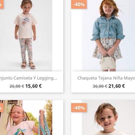
%
-40%
Vista rápida
Vista rápida


njunto Camiseta Y Legging...
Chaqueta Tejana Niña Mayo
15,60 €
21,60 €
26,00 €
36,00 €
%
-40%