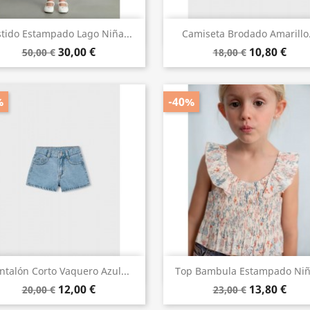
Vista rápida
Vista rápida


tido Estampado Lago Niña...
Camiseta Brodado Amarillo.
30,00 €
10,80 €
50,00 €
18,00 €
%
-40%
Vista rápida
Vista rápida


ntalón Corto Vaquero Azul...
Top Bambula Estampado Niña
12,00 €
13,80 €
20,00 €
23,00 €