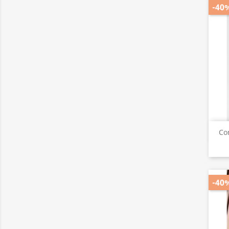
-40
Co
-40