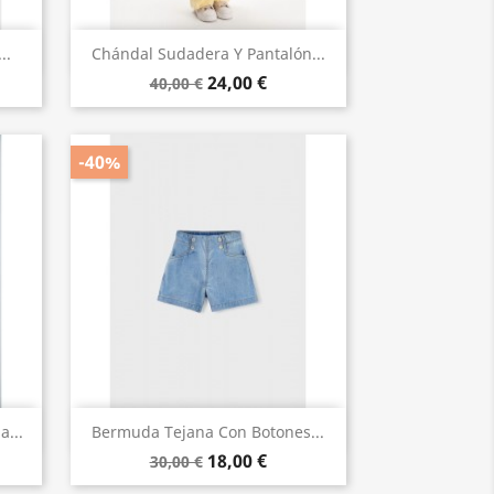
Vista rápida

..
Chándal Sudadera Y Pantalón...
24,00 €
40,00 €
-40%
Vista rápida

...
Bermuda Tejana Con Botones...
18,00 €
30,00 €