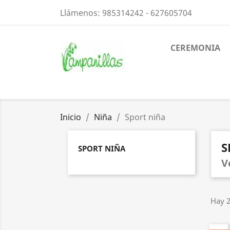
Llámenos:
985314242 - 627605704
CEREMONIA
Inicio
Niña
Sport niña
S
SPORT NIÑA
V
Hay 2